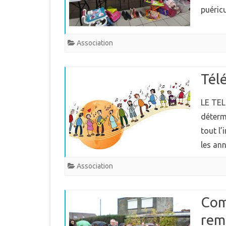
puéric
Association
Tél
LE TEL
déterm
tout l
les a
Association
Com
rem