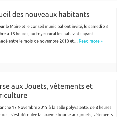
QUIPEMENTS
ECOLE
ueil des nouveaux habitants
IEN VIVRE ENSEMBLE
GARDERIE
IVES
r le Maire et le conseil municipal ont invité, le samedi 23
RPE (RAM)
re à 18 heures, au foyer rural les habitants ayant
gé entre le mois de novembre 2018 et…
Read more »
rse aux Jouets, vêtements et
riculture
anche 17 Novembre 2019 à la salle polyvalente, de 8 heures
eures, s’est déroulée la sixième bourse aux jouets, vêtements