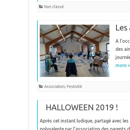
Non classé
Les
A l’oc
des ai
journée
more »
Association
,
Festivité
HALLOWEEN 2019 !
Après cet instant ludique, partagé avec les 
polyvalente par l’association des parents d