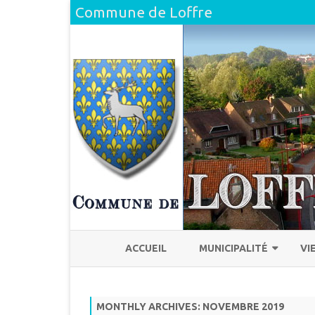
Commune de Loffre
ACCUEIL
MUNICIPALITÉ
VI
L’ÉQUIPE
H
MONTHLY ARCHIVES:
NOVEMBRE 2019
COMPTE RENDU DU CONSEI
L