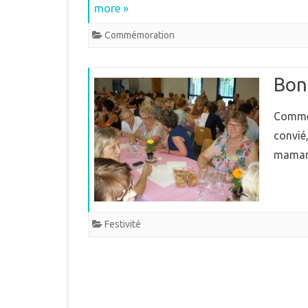
more »
Commémoration
Bon
Comme 
convié,
mamans
Festivité