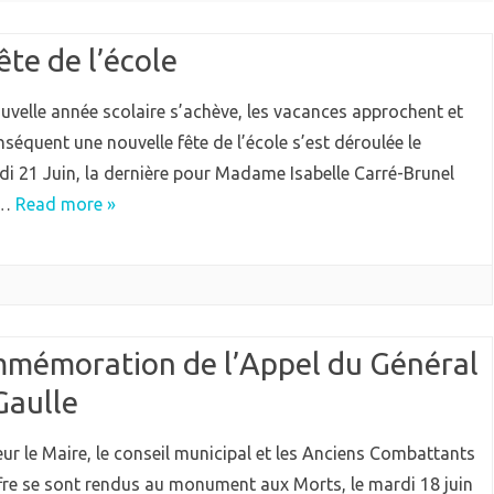
QUIPEMENTS
ECOLE
ête de l’école
IEN VIVRE ENSEMBLE
GARDERIE
IVES
uvelle année scolaire s’achève, les vacances approchent et
RPE (RAM)
séquent une nouvelle fête de l’école s’est déroulée le
di 21 Juin, la dernière pour Madame Isabelle Carré-Brunel
a…
Read more »
mémoration de l’Appel du Général
Gaulle
ur le Maire, le conseil municipal et les Anciens Combattants
fre se sont rendus au monument aux Morts, le mardi 18 juin