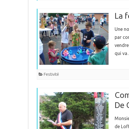
MUNICIPAL
E
La f
INTERCOMMUNALITÉ
B
DÉMARCHES ADMINISTRAT
Une no
par con
LE PLU
vendre
qui v
Festivité
Com
De 
Monsie
de Lof