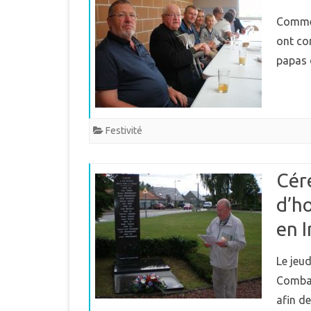
Comme 
ont con
papas 
Festivité
Cér
d’h
en 
Le jeud
Combat
afin d