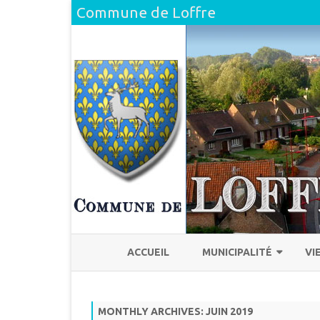
Commune de Loffre
ACCUEIL
MUNICIPALITÉ
VI
L’ÉQUIPE
H
MONTHLY ARCHIVES:
JUIN 2019
COMPTE RENDU DU CONSEI
L