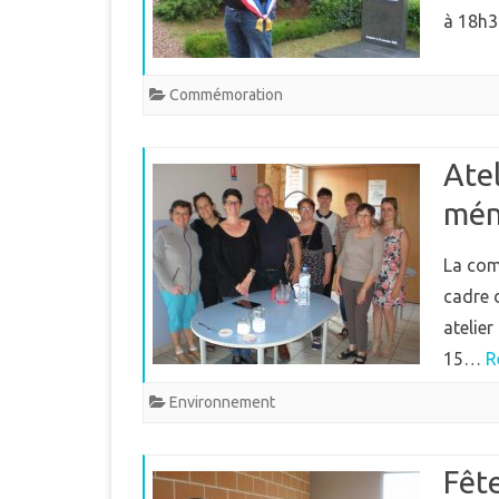
à 18h3
Commémoration
Atel
mén
La com
cadre 
atelie
15…
R
Environnement
Fêt