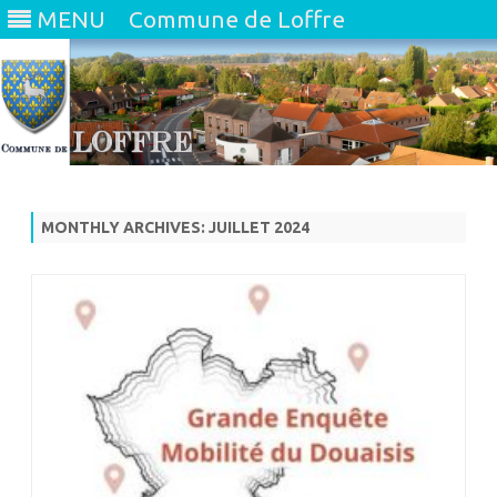
MENU
Commune de Loffre
Skip
to
content
MONTHLY ARCHIVES:
JUILLET 2024