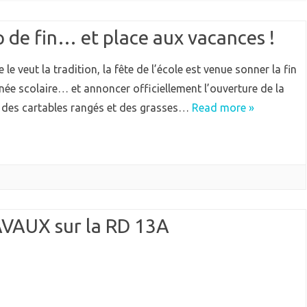
QUIPEMENTS
ECOLE
p de fin… et place aux vacances !
IEN VIVRE ENSEMBLE
GARDERIE
IVES
e veut la tradition, la fête de l’école est venue sonner la fin
RPE (RAM)
nnée scolaire… et annoncer officiellement l’ouverture de la
 des cartables rangés et des grasses…
Read more »
VAUX sur la RD 13A