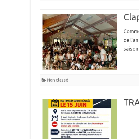
MUNICIPAL
E
Cla
INTERCOMMUNALITÉ
B
DÉMARCHES ADMINISTRAT
Comme l
de l’a
LE PLU
saison
Non classé
TRA