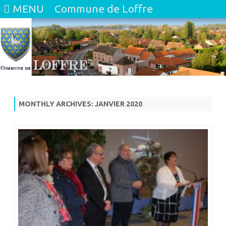
MENU
Commune de Loffre
Skip
to
content
MONTHLY ARCHIVES:
JANVIER 2020