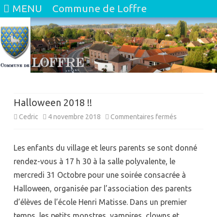
MENU
Commune de Loffre
Skip
to
content
Halloween 2018 !!
sur
Cedric
4 novembre 2018
Commentaires fermés
Halloween
Les enfants du village et leurs parents se sont donné
2018
rendez-vous à 17 h 30 à la salle polyvalente, le
!!
mercredi 31 Octobre pour une soirée consacrée à
Halloween, organisée par l’association des parents
d’élèves de l’école Henri Matisse. Dans un premier
temps, les petits monstres, vampires, clowns et