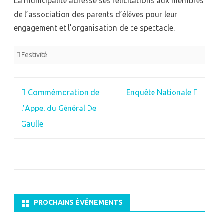
La municipalité adresse ses félicitations aux membres
de l’association des parents d’élèves pour leur
engagement et l’organisation de ce spectacle.
Festivité
Navigation
Commémoration de
Enquête Nationale
de
l’Appel du Général De
l’article
Gaulle
PROCHAINS ÉVÉNEMENTS