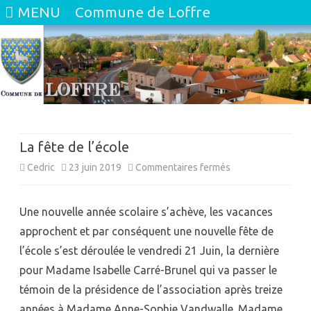
MENU
Commune de Loffre
Skip
to
content
La fête de l’école
sur
Cedric
23 juin 2019
Commentaires fermés
La
Une nouvelle année scolaire s’achève, les vacances
fête
approchent et par conséquent une nouvelle fête de
de
l’école s’est déroulée le vendredi 21 Juin, la dernière
l’école
pour Madame Isabelle Carré-Brunel qui va passer le
témoin de la présidence de l’association après treize
années à Madame Anne-Sophie Vandwalle. Madame