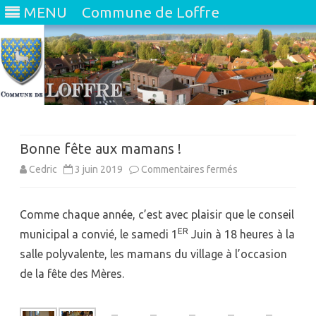
MENU
Commune de Loffre
Skip
to
content
Bonne fête aux mamans !
sur
Cedric
3 juin 2019
Commentaires fermés
Bonne
Comme chaque année, c’est avec plaisir que le conseil
fête
ER
municipal a convié, le samedi 1
Juin à 18 heures à la
aux
salle polyvalente, les mamans du village à l’occasion
mamans
de la fête des Mères.
!