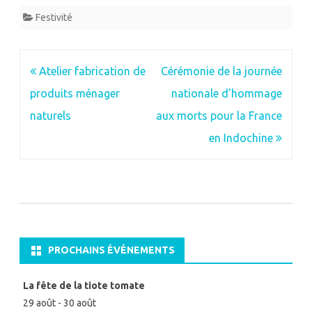
Festivité
Navigation
Atelier fabrication de
Cérémonie de la journée
de
produits ménager
nationale d’hommage
l’article
naturels
aux morts pour la France
en Indochine
PROCHAINS ÉVÉNEMENTS
La fête de la tiote tomate
29 août
-
30 août