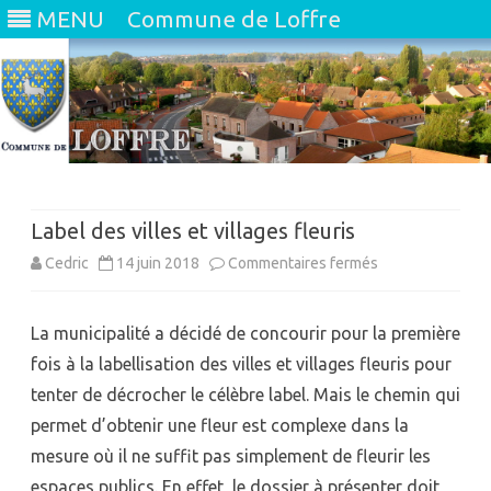
MENU
Commune de Loffre
Skip
to
content
Label des villes et villages fleuris
sur
Cedric
14 juin 2018
Commentaires fermés
Label
La municipalité a décidé de concourir pour la première
des
fois à la labellisation des villes et villages fleuris pour
villes
tenter de décrocher le célèbre label. Mais le chemin qui
et
permet d’obtenir une fleur est complexe dans la
villages
mesure où il ne suffit pas simplement de fleurir les
espaces publics. En effet, le dossier à présenter doit