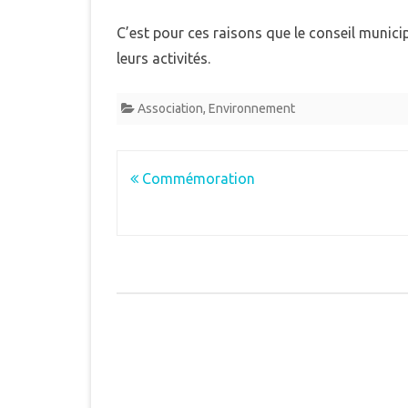
C’est pour ces raisons que le conseil munici
leurs activités.
Association
,
Environnement
Navigation
Commémoration
de
l’article