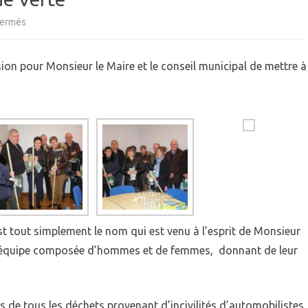
sur
fermés
QUIPEMENTS
ECOLE
Remise
IEN VIVRE ENSEMBLE
GARDERIE
ion pour Monsieur le Maire et le conseil municipal de mettre à
IVES
d’outils
RPE (RAM)
à
la
Brigade
Verte
st tout simplement le nom qui est venu à l’esprit de Monsieur
ne équipe composée d’hommes et de femmes, donnant de leur
 de tous les déchets provenant d’incivilités d’automobilistes