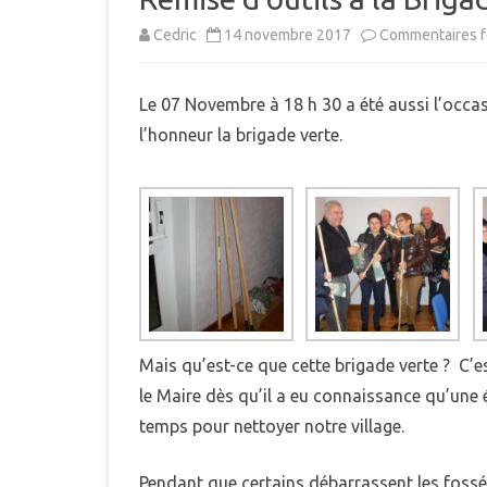
MUNICIPAL
Cedric
14 novembre 2017
Commentaires 
E
INTERCOMMUNALITÉ
B
Le 07 Novembre à 18 h 30 a été aussi l’occas
DÉMARCHES ADMINISTRAT
l’honneur la brigade verte.
LE PLU
Mais qu’est-ce que cette brigade verte ? C’e
le Maire dès qu’il a eu connaissance qu’u
temps pour nettoyer notre village.
Pendant que certains débarrassent les fossés