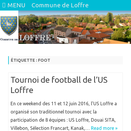
MENU
Commune de Loffre
Skip
to
content
ÉTIQUETTE :
FOOT
Tournoi de football de l’US
Loffre
En ce weekend des 11 et 12 juin 2016, l’US Loffre a
organisé son traditionnel tournoi avec la
participation de 8 équipes : US Loffre, Douai SITA,
Villebon, Sélection Francart, Kanak,…
Read more »