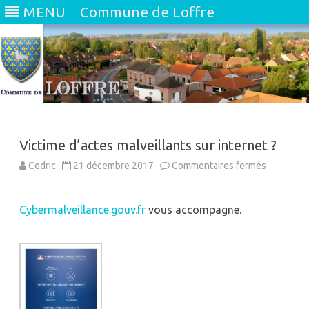
MENU
Commune de Loffre
Skip
to
content
Victime d’actes malveillants sur internet ?
sur
Cedric
21 décembre 2017
Commentaires fermés
Victime
Cybermalveillance.gouv.fr
vous accompagne.
d’actes
malveillan
sur
internet