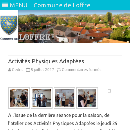
MENU
Commune de Loffre
Skip
to
content
Activités Physiques Adaptées
sur
Cedric
5 juillet 2017
Commentaires fermés
Activités
Physiques
Adaptées
A l’issue de la dernière séance pour la saison, de
l’atelier des Activités Physiques Adaptées le jeudi 29