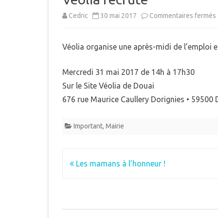
MUNICIPAL
Cedric
30 mai 2017
Commentaires fermés
E
INTERCOMMUNALITÉ
B
Véolia organise une après-midi de l’emploi 
DÉMARCHES ADMINISTRAT
LE PLU
Mercredi 31 mai 2017 de 14h à 17h30
Sur le Site Véolia de Douai
676 rue Maurice Caullery Dorignies • 59500 
Important
,
Mairie
Navigation
Les mamans à l’honneur !
de
l’article