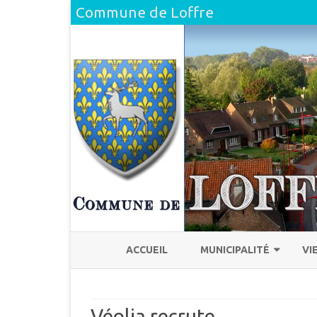
Commune de Loffre
ACCUEIL
MUNICIPALITÉ
VI
L’ÉQUIPE
H
Véolia recrute
COMPTE RENDU DU CONSEI
L