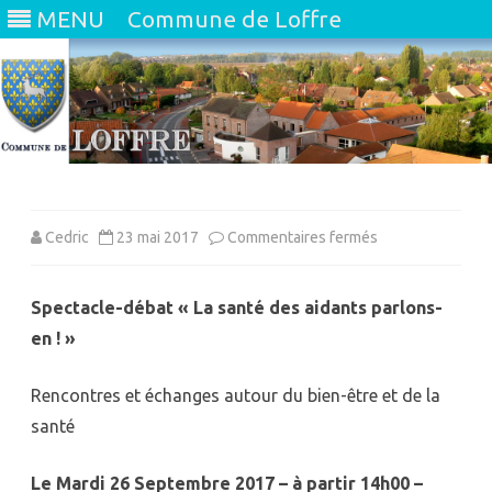
MENU
Commune de Loffre
Skip
to
content
sur
Cedric
23 mai 2017
Commentaires fermés
Spectacle-débat « La santé des aidants parlons-
en ! »
Rencontres et échanges autour du bien-être et de la
santé
Le Mardi 26 Septembre 2017 – à partir 14h00 –