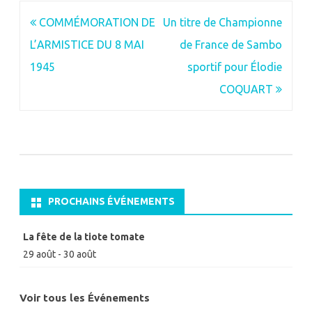
Navigation
COMMÉMORATION DE
Un titre de Championne
de
L’ARMISTICE DU 8 MAI
de France de Sambo
l’article
1945
sportif pour Élodie
COQUART
PROCHAINS ÉVÉNEMENTS
La fête de la tiote tomate
29 août
-
30 août
Voir tous les Événements