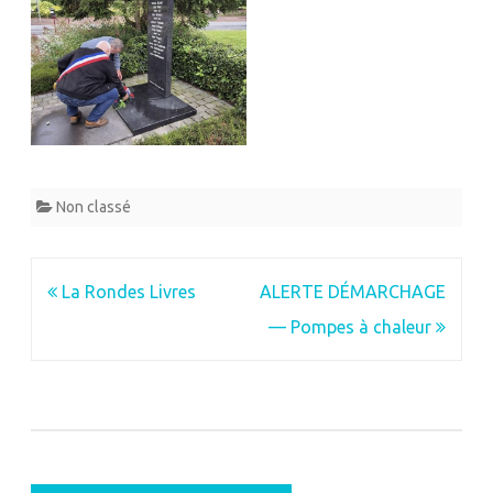
Non classé
Navigation
La Rondes Livres
ALERTE DÉMARCHAGE
de
— Pompes à chaleur
l’article