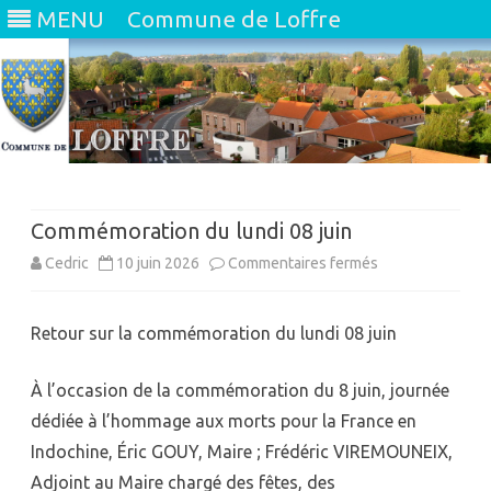
MENU
Commune de Loffre
Skip
to
content
Commémoration du lundi 08 juin
sur
Cedric
10 juin 2026
Commentaires fermés
Commémoration
Retour sur la commémoration du lundi 08 juin
du
lundi
À l’occasion de la commémoration du 8 juin, journée
08
dédiée à l’hommage aux morts pour la France en
Indochine, Éric GOUY, Maire ; Frédéric VIREMOUNEIX,
juin
Adjoint au Maire chargé des fêtes, des