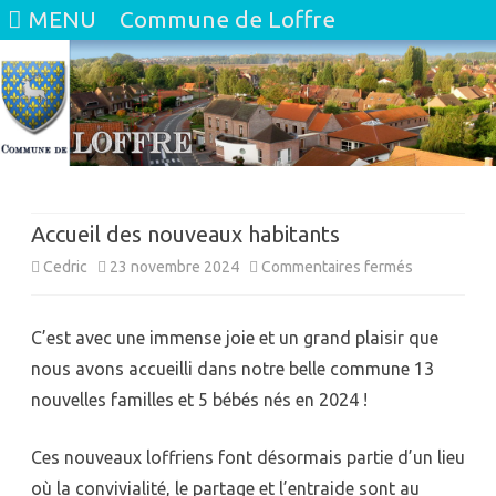
MENU
Commune de Loffre
Skip
to
content
Accueil des nouveaux habitants
sur
Cedric
23 novembre 2024
Commentaires fermés
Accueil des
C’est avec une immense joie et un grand plaisir que
nouveaux
nous avons accueilli dans notre belle commune 13
habitants
nouvelles familles et 5 bébés nés en 2024 !
Ces nouveaux loffriens font désormais partie d’un lieu
où la convivialité, le partage et l’entraide sont au