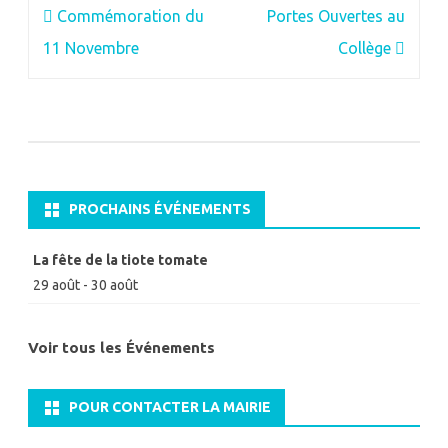
Navigation
Commémoration du
Portes Ouvertes au
de
11 Novembre
Collège
l’article
PROCHAINS ÉVÉNEMENTS
La fête de la tiote tomate
29 août
-
30 août
Voir tous les Événements
POUR CONTACTER LA MAIRIE