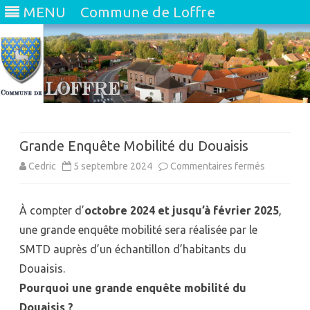
MENU
Commune de Loffre
Skip
to
content
Grande Enquête Mobilité du Douaisis
sur
Cedric
5 septembre 2024
Commentaires fermés
Grande
À compter d’
octobre 2024 et jusqu’à février 2025
,
Enquête
une grande enquête mobilité sera réalisée par le
Mobilité
SMTD auprès d’un échantillon d’habitants du
du
Douaisis.
Douaisis
Pourquoi une grande enquête mobilité du
Douaisis ?