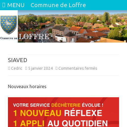
MENU
Commune de Loffre
Skip
to
content
SIAVED
sur
Cedric
5 janvier 2024
Commentaires fermés
SIAVED
Nouveaux horaires