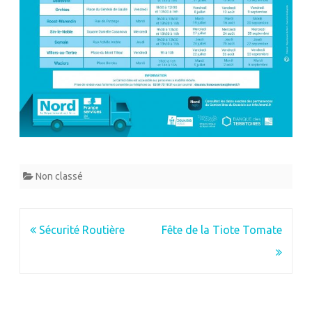
Non classé
Navigation
Sécurité Routière
Fête de la Tiote Tomate
de
l’article