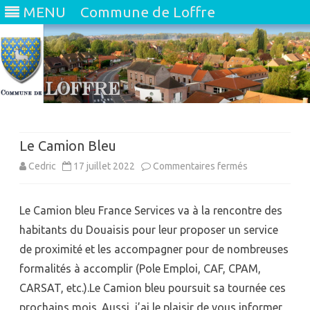
MENU
Commune de Loffre
Skip
to
content
Le Camion Bleu
sur
Cedric
17 juillet 2022
Commentaires fermés
Le
Le Camion bleu France Services va à la rencontre des
Camion
habitants du Douaisis pour leur proposer un service
Bleu
de proximité et les accompagner pour de nombreuses
formalités à accomplir (Pole Emploi, CAF, CPAM,
CARSAT, etc.).Le Camion bleu poursuit sa tournée ces
prochains mois. Aussi, j’ai le plaisir de vous informer