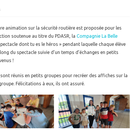
sur
s
QUIPEMENTS
ECOLE
Sécurité
IEN VIVRE ENSEMBLE
GARDERIE
re animation sur la sécurité routière est proposée pour les
IVES
Routière
RPE (RAM)
tion soutenue au titre du PDASR, la
Compagnie La Belle
pectacle dont tu es le héros » pendant laquelle chaque élève
 long du spectacle suivie d’un temps d’échanges en petits
venus !
sont réunis en petits groupes pour recréer des affiches sur la
roupe. Félicitations à eux, ils ont assuré.