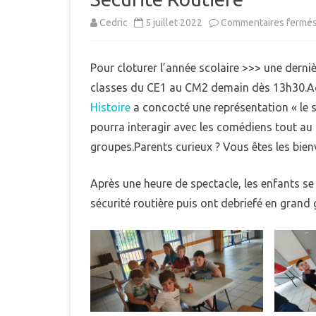
MUNICIPAL
Cedric
5 juillet 2022
Commentaires fermé
E
INTERCOMMUNALITÉ
B
Pour cloturer l’année scolaire >>> une derniè
DÉMARCHES ADMINISTRAT
classes du CE1 au CM2 demain dès 13h30.Ac
LE PLU
Histoire
a concocté une représentation « le s
pourra interagir avec les comédiens tout au
groupes.Parents curieux ? Vous êtes les bien
Après une heure de spectacle, les enfants se 
sécurité routière puis ont debriefé en grand g