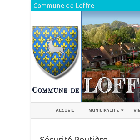
Commune de Loffre
ACCUEIL
MUNICIPALITÉ
VI
L’ÉQUIPE
H
Sécurité Routière
COMPTE RENDU DU CONSEI
L