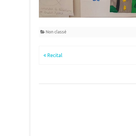
Non classé
Navigation
Recital
de
l’article