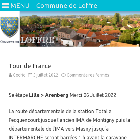
MENU
Commune de Loffre
Skip
to
content
Tour de France
sur
Cedric
5 juillet 2022
Commentaires fermés
Tour
5e étape
Lille > Arenberg
Merci 06 Juillet 2022
de
France
La route départementale de la station Total à
Pecquencourt jusque l’ancien IMA de Montigny puis la
départementale de l’IMA vers Masny jusqu’a
INTERMARCHE seront barrées 1 h avant la caravane