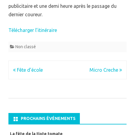
publicitaire et une demi heure après le passage du
dernier coureur.
Télécharger l’itinéraire
Non classé
Navigation
Fête d’école
Micro Creche
de
l’article
PROCHAINS ÉVÉNEMENTS
La fête de la tiote tomate