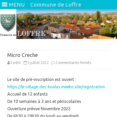
MENU
Commune de Loffre
Skip
to
content
Micro Creche
sur
Cedric
5 juillet 2022
Commentaires fermés
Micro
Le site de pré-inscription est ouvert :
Creche
https://le-village-des-koalas.meeko.site/registration
Accueil de 12 enfants
De 10 semaines à 3 ans et périscolaires
Ouverture prévue Novembre 2022
De 6h30 à 19h30 du lundi au vendredi