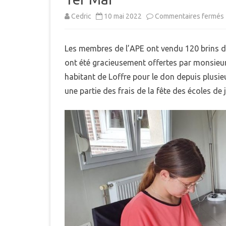
MUNICIPAL
Cedric
10 mai 2022
Commentaires fermés
E
INTERCOMMUNALITÉ
B
Les membres de l’APE ont vendu 120 brins d
DÉMARCHES ADMINISTRAT
ont été gracieusement offertes par monsieur
LE PLU
habitant de Loffre pour le don depuis plusie
une partie des frais de la fête des écoles de 