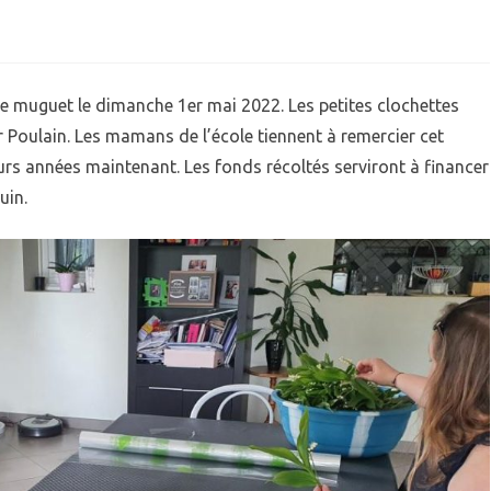
sur
QUIPEMENTS
ECOLE
1er
IEN VIVRE ENSEMBLE
GARDERIE
e muguet le dimanche 1er mai 2022. Les petites clochettes
IVES
Mai
RPE (RAM)
 Poulain. Les mamans de l’école tiennent à remercier cet
urs années maintenant. Les fonds récoltés serviront à financer
juin.