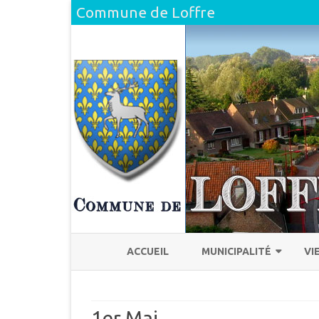
Commune de Loffre
ACCUEIL
MUNICIPALITÉ
VI
L’ÉQUIPE
H
1er Mai
COMPTE RENDU DU CONSEI
L