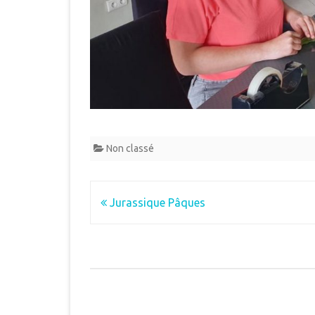
Non classé
Navigation
Jurassique Pâques
de
l’article