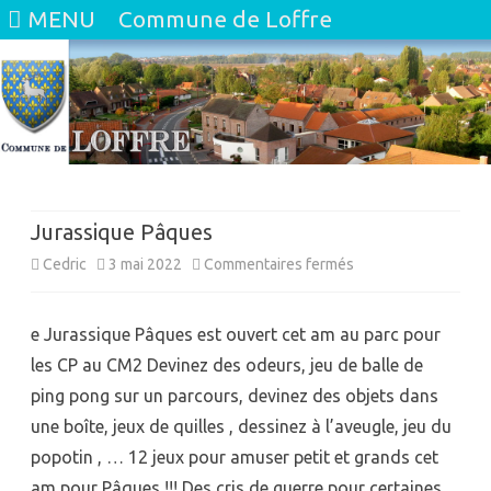
MENU
Commune de Loffre
Skip
to
content
Jurassique Pâques
sur
Cedric
3 mai 2022
Commentaires fermés
Jurassique
e Jurassique Pâques est ouvert cet am au parc pour
Pâques
les CP au CM2 Devinez des odeurs, jeu de balle de
ping pong sur un parcours, devinez des objets dans
une boîte, jeux de quilles , dessinez à l’aveugle, jeu du
popotin , … 12 jeux pour amuser petit et grands cet
am pour Pâques !!! Des cris de guerre pour certaines