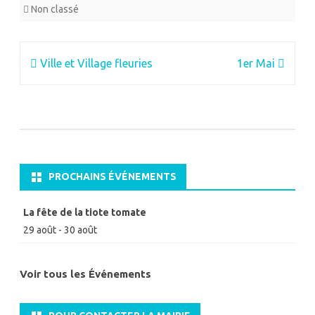
Non classé
Navigation
Ville et Village fleuries
1er Mai
de
l’article
PROCHAINS ÉVÉNEMENTS
La fête de la tiote tomate
29 août
-
30 août
Voir tous les Événements