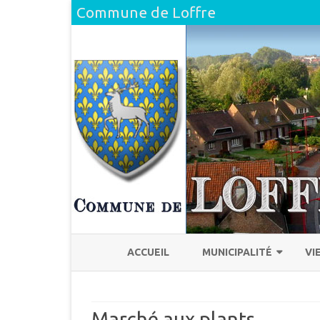
Commune de Loffre
ACCUEIL
MUNICIPALITÉ
VI
L’ÉQUIPE
H
Marché aux plants
COMPTE RENDU DU CONSEI
L