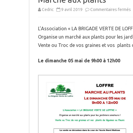
MUNICIPAL
s
Cedric
9 avril 2019
Commentaires fermés
E
INTERCOMMUNALITÉ
M
B
L’Association « LA BRIGADE VERTE DE LOFF
DÉMARCHES ADMINISTRAT
a
Organise un marché aux plants pour les jard
p
LE PLU
Vente ou Troc de vos graines et vos plants 
Le dimanche 05 mai de 9h00 à 12h00