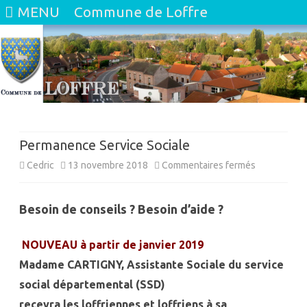
MENU
Commune de Loffre
Skip
to
content
Permanence Service Sociale
sur
Cedric
13 novembre 2018
Commentaires fermés
Permanenc
Besoin de conseils ? Besoin d’aide ?
Service
Sociale
NOUVEAU à partir de janvier 2019
Madame CARTIGNY, Assistante Sociale du service
social départemental (SSD)
recevra les loffriennes et loffriens à sa