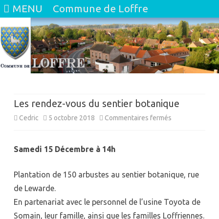
MENU
Commune de Loffre
Skip
to
content
Les rendez-vous du sentier botanique
sur
Cedric
5 octobre 2018
Commentaires fermés
Les
Samedi 15 Décembre à 14h
rendez-
vous
Plantation de 150 arbustes au sentier botanique, rue
du
de Lewarde.
En partenariat avec le personnel de l’usine Toyota de
sentier
Somain, leur famille, ainsi que les familles Loffriennes.