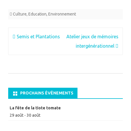
Culture
,
Education
,
Environnement
Navigation
Semis et Plantations
Atelier jeux de mémoires
de
intergénérationnel
l’article
PROCHAINS ÉVÉNEMENTS
La fête de la tiote tomate
29 août
-
30 août