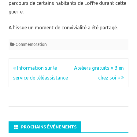
parcours de certains habitants de Loffre durant cette
guerre.
A l’issue un moment de convivialité a été partagé.
Commémoration
Navigation
Information sur le
Ateliers gratuits « Bien
de
service de téléassistance
chez soi »
l’article
PROCHAINS ÉVÉNEMENTS