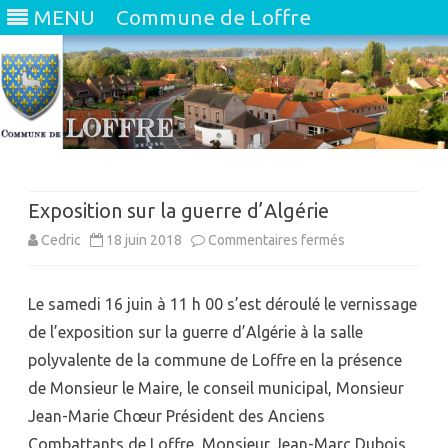
MENU
Commune de Loffre
Skip
to
content
Exposition sur la guerre d’Algérie
sur
Cedric
18 juin 2018
Commentaires fermés
Exposition
Le samedi 16 juin à 11 h 00 s’est déroulé le vernissage
sur
de l’exposition sur la guerre d’Algérie à la salle
la
polyvalente de la commune de Loffre en la présence
guerre
de Monsieur le Maire, le conseil municipal, Monsieur
d’Algérie
Jean-Marie Chœur Président des Anciens
Combattants de Loffre, Monsieur Jean-Marc Dubois,