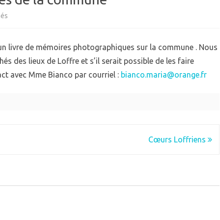
sur
més
QUIPEMENTS
ECOLE
Mémoires
IEN VIVRE ENSEMBLE
GARDERIE
 un livre de mémoires photographiques sur la commune . Nous
IVES
photographiques
RPE (RAM)
 des lieux de Loffre et s’il serait possible de les faire
de
tact avec Mme Bianco par courriel :
bianco.maria@orange.fr
la
commune
Cœurs Loffriens