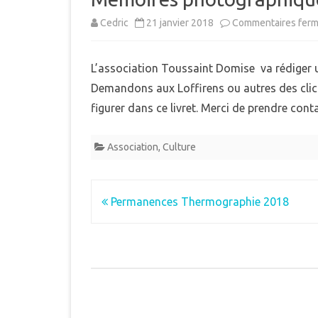
MUNICIPAL
Cedric
21 janvier 2018
Commentaires fer
E
INTERCOMMUNALITÉ
B
L’association Toussaint Domise va rédiger
DÉMARCHES ADMINISTRAT
Demandons aux Loffirens ou autres des clichés
LE PLU
figurer dans ce livret. Merci de prendre con
Association
,
Culture
Navigation
Permanences Thermographie 2018
de
l’article