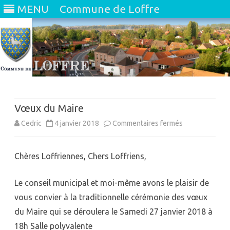
MENU
Commune de Loffre
Skip
to
content
Vœux du Maire
sur
Cedric
4 janvier 2018
Commentaires fermés
Vœux
Chères Loffriennes, Chers Loffriens,
du
Maire
Le conseil municipal et moi-même avons le plaisir de
vous convier à la traditionnelle cérémonie des vœux
du Maire qui se déroulera le Samedi 27 janvier 2018 à
18h Salle polyvalente