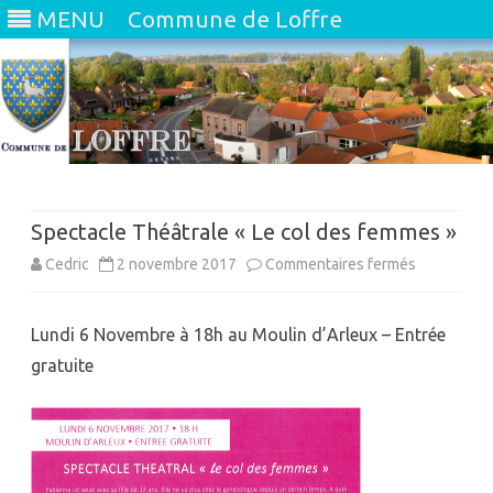
MENU
Commune de Loffre
Skip
to
content
Spectacle Théâtrale « Le col des femmes »
sur
Cedric
2 novembre 2017
Commentaires fermés
Spectacle
Lundi 6 Novembre à 18h au Moulin d’Arleux – Entrée
Théâtrale
gratuite
« Le
col
des