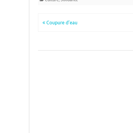
Navigation
Coupure d’eau
de
l’article