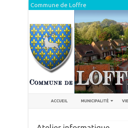
Commune de Loffre
ACCUEIL
MUNICIPALITÉ
VI
L’ÉQUIPE
H
Atelier informatique
COMPTE RENDU DU CONSEI
L