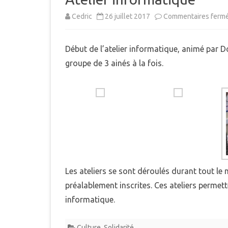
MUNICIPAL
Cedric
26 juillet 2017
Commentaires ferm
E
INTERCOMMUNALITÉ
B
Début de l’atelier informatique, animé par 
DÉMARCHES ADMINISTRAT
groupe de 3 ainés à la fois.
LE PLU
Les ateliers se sont déroulés durant tout le 
préalablement inscrites. Ces ateliers permette
informatique.
Culture
,
Solidarité