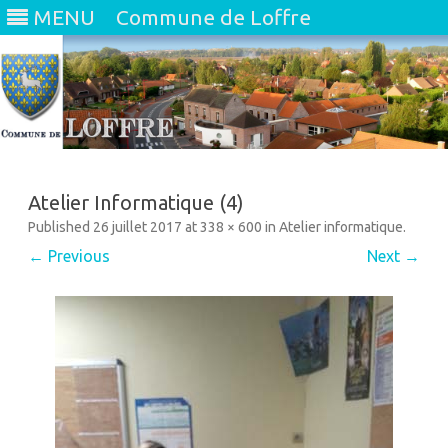
MENU
Commune de Loffre
Skip
to
content
Atelier Informatique (4)
Published
26 juillet 2017
at
338 × 600
in
Atelier informatique
.
← Previous
Next →