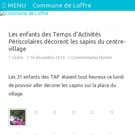
MENU
Commune de Loffre
Skip
to
content
Les enfants des Temps d’Activités
Périscolaires décorent les sapins du centre-
village
sur
Cedric
16 décembre 2016
Commentaires fermés
Les
Les 31 enfants des TAP étaient tout heureux ce lundi
enfants
de pouvoir aller décorer les sapins sur la place du
des
village.
Temps
d’Activités
Périscolaire
décorent