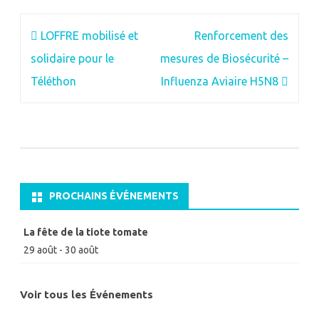
Navigation
LOFFRE mobilisé et
Renforcement des
de
solidaire pour le
mesures de Biosécurité –
l’article
Téléthon
Influenza Aviaire H5N8
PROCHAINS ÉVÉNEMENTS
La fête de la tiote tomate
29 août
-
30 août
Voir tous les Événements