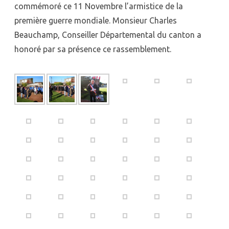
Novembre
commémoré ce 11 Novembre l’armistice de la
expositio
première guerre mondiale. Monsieur Charles
Beauchamp, Conseiller Départemental du canton a
sur
honoré par sa présence ce rassemblement.
le
parcours
de
poilus
loffriens
morts
pour
la
France
et