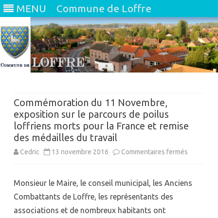
MENU
Commune de Loffre
Skip
to
content
Commémoration du 11 Novembre,
exposition sur le parcours de poilus
loffriens morts pour la France et remise
des médailles du travail
sur
Cedric
13 novembre 2016
Commentaires fermés
Commémor
Monsieur le Maire, le conseil municipal, les Anciens
du
Combattants de Loffre, les représentants des
11
associations et de nombreux habitants ont