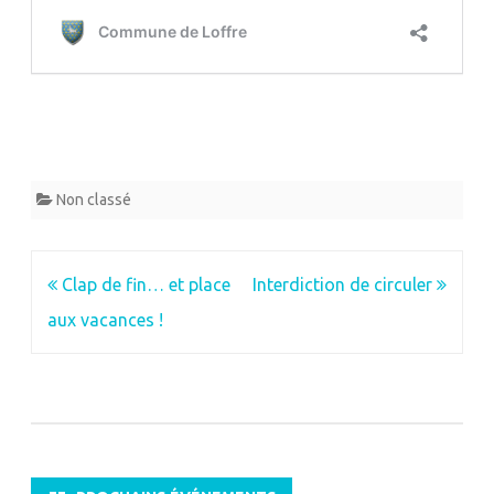
Non classé
Navigation
Clap de fin… et place
Interdiction de circuler
de
aux vacances !
l’article