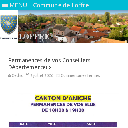
MENU
Commune de Loffre
Skip
to
content
Permanences de vos Conseillers
Départementaux
sur
Cedric
2 juillet 2026
Commentaires fermés
Permanences
de
vos
Conseillers
Départementau