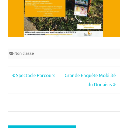
Non classé
Navigation
Spectacle Parcours
Grande Enquête Mobilité
de
du Douaisis
l’article