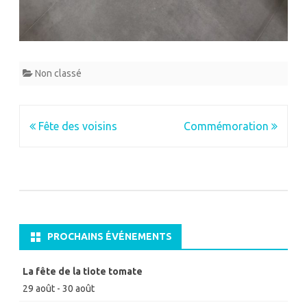
Non classé
Navigation
Fête des voisins
Commémoration
de
l’article
PROCHAINS ÉVÉNEMENTS
La fête de la tiote tomate
29 août
-
30 août