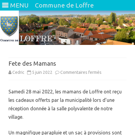
MENU
Commune de Loffre
Skip
to
content
Fete des Mamans
sur
Cedric
5 juin 2022
Commentaires fermés
Fete
Samedi 28 mai 2022, les mamans de Loffre ont reçu
des
les cadeaux offerts par la municipalité lors d’une
Mamans
réception donnée à la salle polyvalente de notre
village.
Un magnifique parapluie et un sac à provisions sont