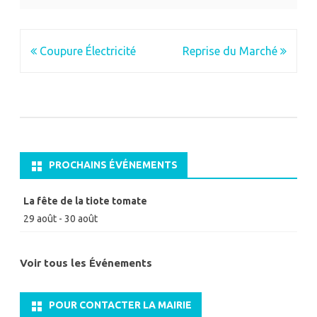
Navigation
Coupure Électricité
Reprise du Marché
de
l’article
PROCHAINS ÉVÉNEMENTS
La fête de la tiote tomate
29 août
-
30 août
Voir tous les Événements
POUR CONTACTER LA MAIRIE