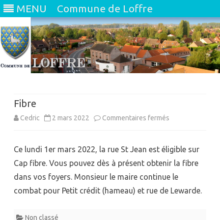
MENU
Commune de Loffre
Skip
to
content
Fibre
sur
Cedric
2 mars 2022
Commentaires fermés
Fibre
Ce lundi 1er mars 2022, la rue St Jean est éligible sur
Cap fibre. Vous pouvez dès à présent obtenir la fibre
dans vos foyers. Monsieur le maire continue le
combat pour Petit crédit (hameau) et rue de Lewarde.
Non classé