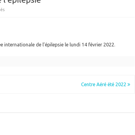
sur
més
QUIPEMENTS
ECOLE
Journée
IEN VIVRE ENSEMBLE
GARDERIE
IVES
internationale
RPE (RAM)
de
internationale de l’épilepsie le lundi 14 février 2022.
l’épilepsie
Centre Aéré été 2022