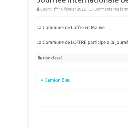
MUNICIPAL
Cedric
16 février 2022
Commentaires fer
E
INTERCOMMUNALITÉ
B
La Commune de Loffre en Mauve
DÉMARCHES ADMINISTRAT
LE PLU
La Commune de LOFFRE participe à la journée 
Non classé
Navigation
Camion Bleu
de
l’article