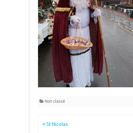
Non classé
Navigation
St Nicolas