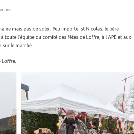
sur
fermés
QUIPEMENTS
ECOLE
St
IEN VIVRE ENSEMBLE
GARDERIE
ine mais pas de soleil. Peu importe, st Nicolas, le père
IVES
Nicolas
RPE (RAM)
à toute l’équipe du comité des fêtes de Loffre, à l APE et aux
 sur le marché.
 Loffre.