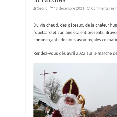
MUNICIPAL
Cedric
13 décembre 2021
Commentaires 
E
INTERCOMMUNALITÉ
B
Du vin chaud, des gâteaux, de la chaleur huma
DÉMARCHES ADMINISTRAT
fouettard et son âne étaient présents. Bravo 
LE PLU
commerçants de nous avoir régalés ce matin
Rendez-vous dès avril 2022 sur le marché de