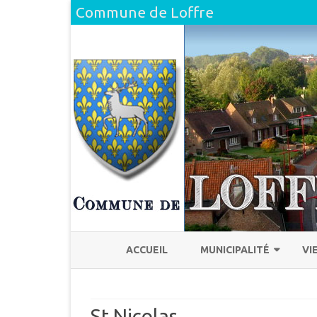
Commune de Loffre
ACCUEIL
MUNICIPALITÉ
VI
L’ÉQUIPE
H
St Nicolas
COMPTE RENDU DU CONSEI
L