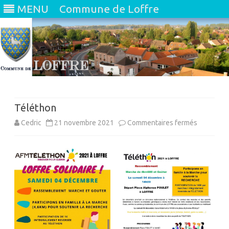
MENU
Commune de Loffre
Skip
to
content
Téléthon
sur
Cedric
21 novembre 2021
Commentaires fermés
Téléthon