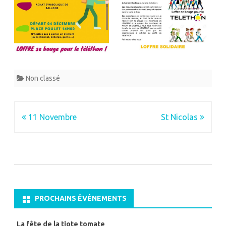
Non classé
Navigation
11 Novembre
St Nicolas
de
l’article
PROCHAINS ÉVÉNEMENTS
La fête de la tiote tomate