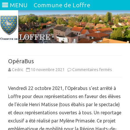
MENU
Commune de Loffre
Skip
to
content
OpéraBus
sur
Cedric
10 novembre 2021
Commentaires fermés
OpéraBus
Vendredi 22 octobre 2021, l’Opérabus s’est arrêté à
Loffre pour deux représentations en faveur des élèves
de l’école Henri Matisse (tous ébahis par le spectacle)
et deux représentations ouvertes à tous. Un reportage
exclusif a été réalisé par Mylène Primasée. Ce projet
emblématique de mobilité pour la Région Hauts-de-