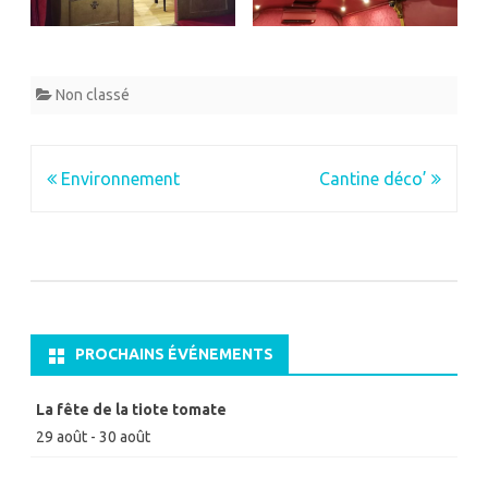
Non classé
Navigation
Environnement
Cantine déco’
de
l’article
PROCHAINS ÉVÉNEMENTS
La fête de la tiote tomate
29 août
-
30 août