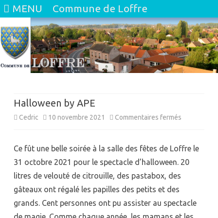
MENU
Commune de Loffre
Skip
to
content
Halloween by APE
sur
Cedric
10 novembre 2021
Commentaires fermés
Halloween
Ce fût une belle soirée à la salle des fêtes de Loffre le
by
31 octobre 2021 pour le spectacle d’halloween. 20
APE
litres de velouté de citrouille, des pastabox, des
gâteaux ont régalé les papilles des petits et des
grands. Cent personnes ont pu assister au spectacle
de magie. Comme chaque année, les mamans et les