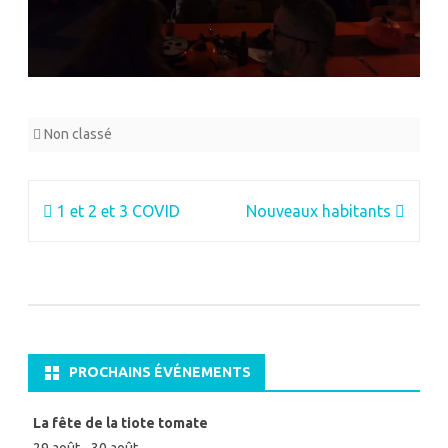
Non classé
Navigation
1 et 2 et 3 COVID
Nouveaux habitants
de
l’article
PROCHAINS ÉVÉNEMENTS
La fête de la tiote tomate
29 août
-
30 août