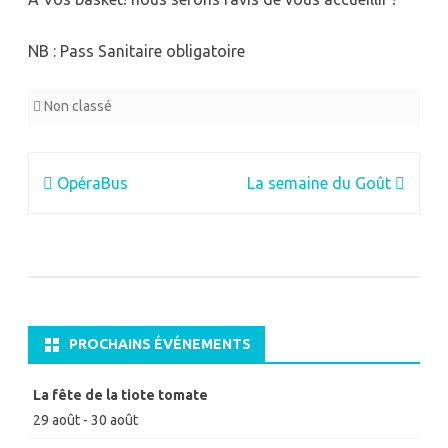
NB : Pass Sanitaire obligatoire
Non classé
Navigation
OpéraBus
La semaine du Goût
de
l’article
PROCHAINS ÉVÉNEMENTS
La fête de la tiote tomate
29 août
-
30 août