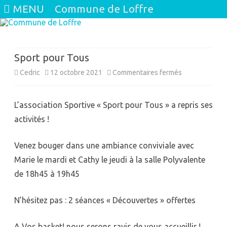
MENU
Commune de Loffre
Skip
to
content
Sport pour Tous
sur
Cedric
12 octobre 2021
Commentaires fermés
Sport
L’association Sportive « Sport pour Tous » a repris ses
pour
activités !
Tous
Venez bouger dans une ambiance conviviale avec
Marie le mardi et Cathy le jeudi à la salle Polyvalente
de 18h45 à 19h45
N’hésitez pas : 2 séances « Découvertes » offertes
A Vos basket! nous serons ravis de vous accueillir !