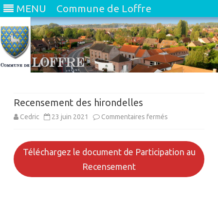
MENU
Commune de Loffre
Skip
to
content
Recensement des hirondelles
sur
Cedric
23 juin 2021
Commentaires fermés
Recensement
des
Téléchargez le document de Participation au
Recensement
hirondelles