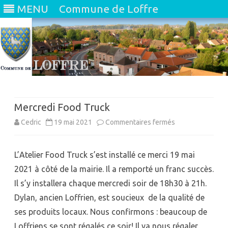
MENU
Commune de Loffre
Skip
to
content
Mercredi Food Truck
sur
Cedric
19 mai 2021
Commentaires fermés
Mercredi
L’Atelier Food Truck s’est installé ce merci 19 mai
Food
2021 à côté de la mairie. Il a remporté un franc succès.
Truck
Il s’y installera chaque mercredi soir de 18h30 à 21h.
Dylan, ancien Loffrien, est soucieux de la qualité de
ses produits locaux. Nous confirmons : beaucoup de
Loffriens se sont régalés ce soir! Il va nous régaler