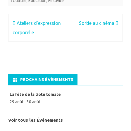
Culture
,
Education
,
Festivité
Navigation
Ateliers d’expression
Sortie au cinéma
de
corporelle
l’article
PROCHAINS ÉVÉNEMENTS
La fête de la tiote tomate
29 août
-
30 août
Voir tous les Événements