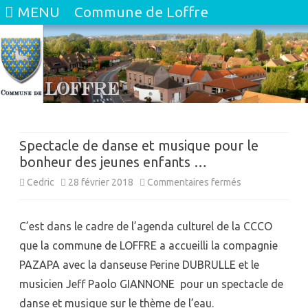
MENU
Commune de Loffre
Skip
to
content
Spectacle de danse et musique pour le
bonheur des jeunes enfants …
sur
Cedric
28 février 2018
Commentaires fermés
Spectacle
C’est dans le cadre de l’agenda culturel de la CCCO
de
que la commune de LOFFRE a accueilli la compagnie
danse
PAZAPA avec la danseuse Perine DUBRULLE et le
et
musicien Jeff Paolo GIANNONE pour un spectacle de
musique
danse et musique sur le thème de l’eau.