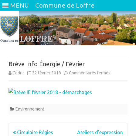
MENU
Commune de Loffre
Skip
to
content
Brève Info Énergie / Février
sur
Cedric
22 février 2018
Commentaires fermés
Brève
Info
Énergie
Environnement
/
Février
Navigation
Circulaire Régies
Ateliers d’expression